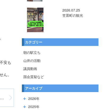
2026.07.25
笠置町の観光
。
カテゴリー
朝の駅立ち
山井の活動
不安も
議員動画
せん。
国会質疑など
アーカイブ
2800枚の聴取票を手書き・・・政府の思惑
2026年
2025年