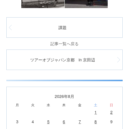
課題
記事一覧へ戻る
ツアーオブジャパン京都 in 京田辺
2026年8月
月
火
水
木
金
土
日
1
2
3
4
5
6
7
8
9