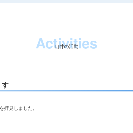
Activities
山井の活動
ます
を拝見しました。