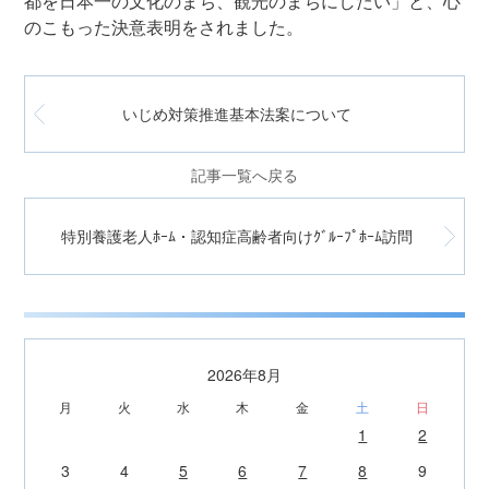
都を日本一の文化のまち、観光のまちにしたい」と、心
のこもった決意表明をされました。
いじめ対策推進基本法案について
記事一覧へ戻る
特別養護老人ﾎｰﾑ・認知症高齢者向けｸﾞﾙｰﾌﾟﾎｰﾑ訪問
2026年8月
月
火
水
木
金
土
日
1
2
3
4
5
6
7
8
9