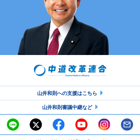
山井和則への支援はこちら
山井和則審議中継など