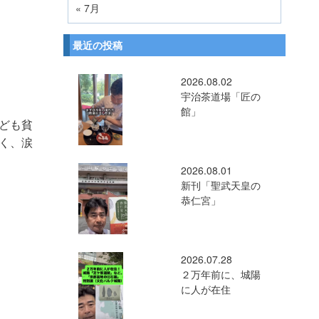
« 7月
最近の投稿
2026.08.02
宇治茶道場「匠の
館」
ども貧
く、涙
2026.08.01
新刊「聖武天皇の
恭仁宮」
2026.07.28
２万年前に、城陽
に人が在住