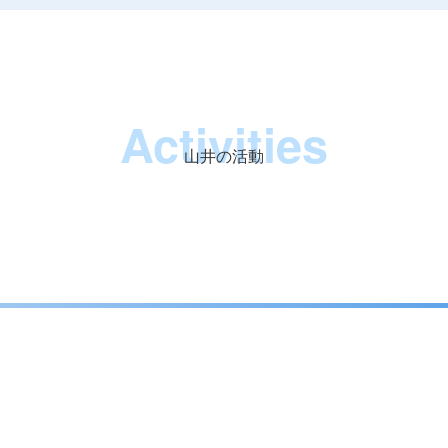
Activities
山井の活動