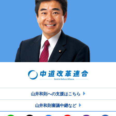
山井和則への支援はこちら
山井和則審議中継など