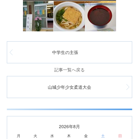
中学生の主張
記事一覧へ戻る
山城少年少女柔道大会
2026年8月
月
火
水
木
金
土
日