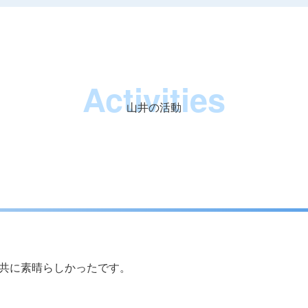
Activities
山井の活動
共に素晴らしかったです。