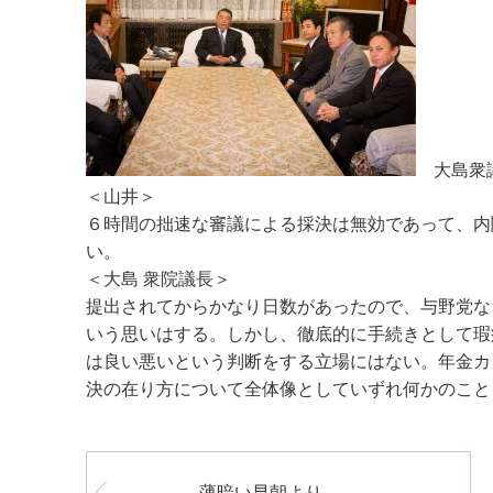
大島衆
＜山井＞
６時間の拙速な審議による採決は無効であって、内
い。
＜大島 衆院議長＞
提出されてからかなり日数があったので、与野党な
いう思いはする。しかし、徹底的に手続きとして瑕
は良い悪いという判断をする立場にはない。年金カ
決の在り方について全体像としていずれ何かのこと
薄暗い早朝より