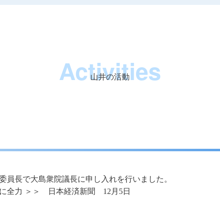
Activities
山井の活動
委員長で大島衆院議長に申し入れを行いました。
全力 ＞＞ 日本経済新聞 12月5日