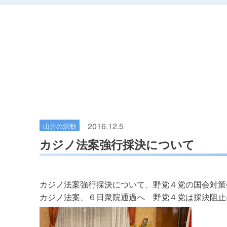
2016.12.5
山井の活動
カジノ法案強行採決について
カジノ法案強行採決について、野党４党の国会対策
カジノ法案、６日衆院通過へ 野党４党は採決阻止に